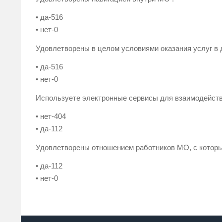
• да-516
• нет-0
Удовлетворены в целом условиями оказания услуг в
• да-516
• нет-0
Используете электронные сервисы для взаимодейств
• нет-404
• да-112
Удовлетворены отношением работников МО, с которы
• да-112
• нет-0