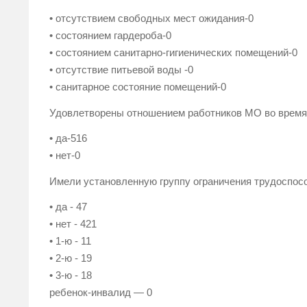
• отсутствием свободных мест ожидания-0
• состоянием гардероба-0
• состоянием санитарно-гигиенических помещений-0
• отсутствие питьевой воды -0
• санитарное состояние помещений-0
Удовлетворены отношением работников МО во время
• да-516
• нет-0
Имели установленную группу ограничения трудоспос
• да - 47
• нет - 421
• 1-ю - 11
• 2-ю - 19
• 3-ю - 18
ребенок-инвалид — 0