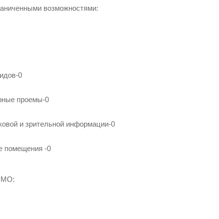
раниченными возможностями:
идов-0
рные проемы-0
уковой и зрительной информации-0
е помещения -0
 МО: