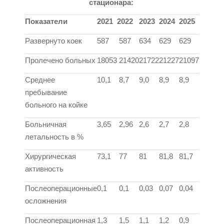
стационара:
Показатели
2021
2022
2023
2024
2025
Развернуто коек
587
587
634
629
629
Пролечено больных
18053
21420
21722
21227
21097
Среднее
10,1
8,7
9,0
8,9
8,9
пребывание
больного на койке
Больничная
3,65
2,96
2,6
2,7
2,8
летальность в %
Хирургическая
73,1
77
81
81,8
81,7
активность
Послеоперационные
0,1
0,1
0,03
0,07
0,04
осложнения
Послеоперационная
1,3
1,5
1,1
1,2
0,9