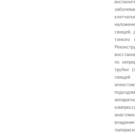
воспалит
заболева
клетчат
налож
свищей, 
тонкого 
Реконстр
восстано
по непре
трубки (
свище
илеост
подходо
апп
компресс
анастомоз
владение
лапораск