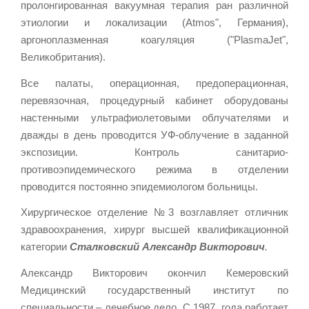
пролонгированная вакуумная терапия ран различной
этиологии и локализации (Atmos", Германия),
аргоноплазменная коагуляция ("PlasmaJet",
Великобритания).
Все палаты, операционная, предоперационная,
перевязочная, процедурный кабинет оборудованы
настенными ультрафиолетовыми облучателями и
дважды в день проводится УФ-облучение в заданной
экспозиции. Контроль санитарио-
противоэпидемического режима в отделении
проводится постоянно эпидемиологом больницы.
Хирургическое отделение №3 возглавляет отличник
здравоохранения, хирург высшей квалификационной
категории
Сталковский Александр Викторович
.
Александр Викторович окончил Кемеровский
Медицинский государственный институт по
специальности – лечебное дело. С 1987 года работает