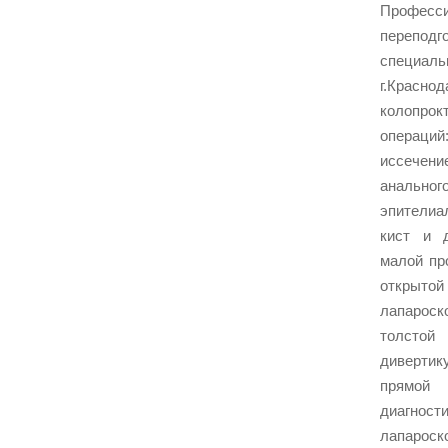
Професси
переп
специал
г.Красн
колопрок
операций
иссечени
анальног
эпители
кист и 
малой пр
отк
лапароск
толст
дивертик
прям
диагност
лапа