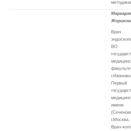
методика
Марк
Жориков
Врач к
эндоскоп
ВО “
государс
медицин
факульте
г.Иванов
Первы
государс
медицин
имени 
(Сеченов
г.Москв
Врач-кол