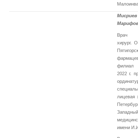
Малоинва
Миср
Марифо
Врач ч
хирург. 
Пятиго
фармацев
филиал 
2022 г. 
орди
специал
лицевая х
Петербур
Западны
медицин
имени И.