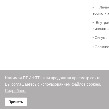
• Лечен
воспалит
• Внутри
импланта
• Синус-
• Сложно
Нажимая ПРИНЯТЬ или продолжая просмотр сайта,
Вы соглашаетесь с использованием файлов cookies.
Подробнее.
Вы здесь:
Главная страница
Отделения
Принять
Хирургическое отделение №3