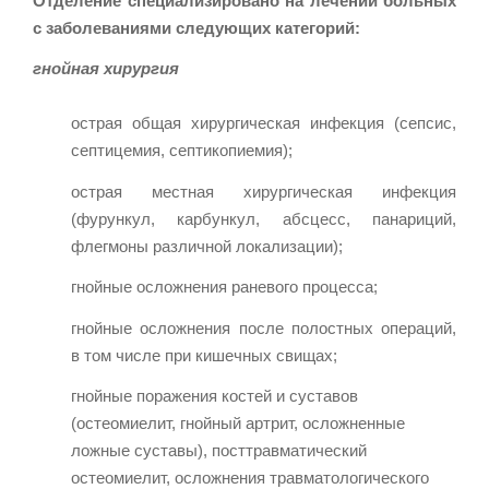
Отделение специализировано на лечении больных
с заболеваниями следующих категорий:
гнойная хирургия
острая общая хирургическая инфекция (сепсис,
септицемия, септикопиемия);
острая местная хирургическая инфекция
(фурункул, карбункул, абсцесс, панариций,
флегмоны различной локализации);
гнойные осложнения раневого процесса;
гнойные осложнения после полостных операций,
в том числе при кишечных свищах;
гнойные поражения костей и суставов
(остеомиелит, гнойный артрит, осложненные
ложные суставы), посттравматический
остеомиелит, осложнения травматологического