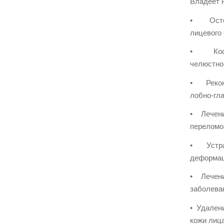
Владеет 
• Осте
лицевого
• Кос
челюстно
• Рекон
лобно-гл
• Лечен
переломо
• Устр
деформа
• Лечен
заболева
• Удален
кожи лиц