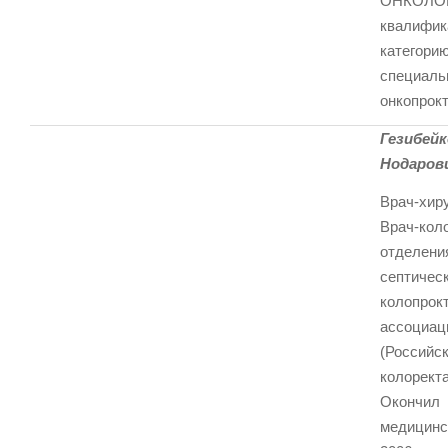
ОНКОЛОГ
квалифик
категорию
специаль
онкопрокт
Гезиб
Нодаров
Врач-хир
Врач-кол
отдел
септиче
колопр
ассо
(Росс
колорект
Оконч
медицинс