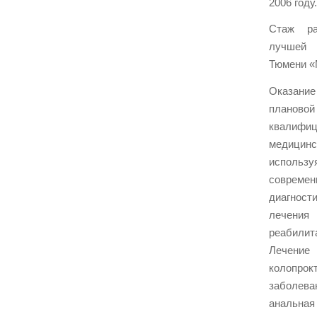
2006 году.
Стаж р
лучшей
Тюмени «
Оказан
плановой
квалифиц
медици
испол
совре
диагност
лечени
реабили
Лечен
колопрок
заболев
аналь