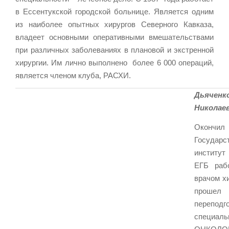
в Ессентукской городской больнице. Является одним
из наиболее опытных хирургов Северного Кавказа,
владеет основными оперативными вмешательствами
при различных заболеваниях в плановой и экстренной
хирургии. Им лично выполнено более 6 000 операций,
является членом клуба, РАСХИ.
Дьяче
Николае
Окончил
Госуда
инсти
ЕГБ раб
врачом х
прошел 
переп
специал