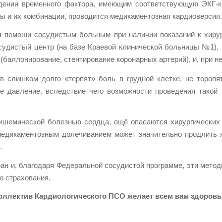
ении временного фактора, имеющим соответствующую ЭКГ-ка
 и их комбинации, проводится медикаментозная кардиоверсия.
я помощи сосудистым больным при наличии показаний к хиру
осудистый центр (на базе Краевой клинической больницы №1),
я (баллонирование, стентирование коронарных артерий), и, при 
в слишком долго «терпят» боль в грудной клетке, не тороп
е давление, вследствие чего возможности проведения такой
 ишемической болезнью сердца, ещё опасаются хирургических 
медикаментозным долечиванием может значительно продлить жи
.
ан и, благодаря Федеральной сосудистой программе, эти метод
о страхования.
оллектив Кардиологического ПСО желает всем вам здоровь