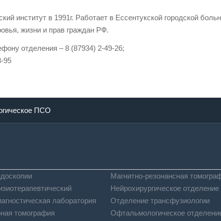
й институт в 1991г. Работает в Ессентукской городской больниц
овья, жизни и прав граждан РФ.
ону отделения – 8 (87934) 2-49-26;
8-95
огическое ПСО
ндоскопии
Магнитно-резонансная томогра
изиотерапевтический
Нейрохирургическое отделение
иагностическая лаборатория
Отделение трансфузиологии
ная томография
Офтальмологическое отделени