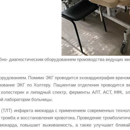
о- диагностическим оборудованием производства ведущих мир
борудованием. Помимо ЭКГ проводится эхокардиография врачо
рование ЭКГ по Холтеру. Пациентам отделения проводится в
, холестерин и липидный спектр, ферменты AЛT. АСТ, КФК, эл
ой лаборатории больницы.
 (ТЛТ) инфаркта миокарда с применением современных техноло
 тромба и восстановления кровотока. Проведение тромболитич
иокарда, повышает выживаемость, а также улучшает ближай