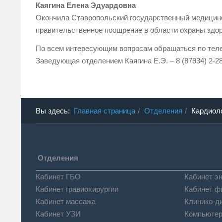
Каягина Елена Эдуардовна
Окончила Ставропольский государственный медицински
правительственное поощрение в области охраны здор
По всем интересующим вопросам обращаться по телеф
Заведующая отделением Каягина Е.Э. – 8 (87934) 2-2
Вы здесь:
Главная страница
Отделения
Кардиол
Отделения
Кабинет ГБО
Кабинет э
Кабинет гравиохирургии
Кабинет ф
Кабинет массажа
Клинико-д
Кабинет УЗИ
Компьютер