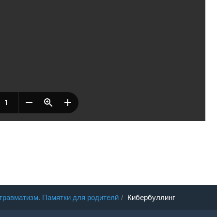
травматизм. Памятки для родителй
Кибербуллинг